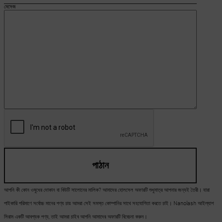
মেসেজ
পাঠান
আপনি কী কোন ওষুধের দোকান বা বিউটি সালোনের মালিক? আমাদের হোলসেল অফারটি শুধুমাত্র আপনার জন্যই তৈরী। যারা
পাইকারি পরিমাণে সর্বোচ্চ মানের পণ্য চায় আমরা সেই সমস্ত কোম্পানির সাথে সহযোগিতা করতে চাই। Nanolash আইল্যাশ
সিরাম একটি আবশ্যক পণ্য, তাই আমরা চাইব আপনি আমাদের অফারটি বিবেচনা করুন।