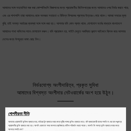
আমাদের সঙ্গে সহযোগিতা শুরু করা কোম্পানিগুলি বিজ্ঞাপনের জন্য প্রয়োজনীয় জিনিসপত্রের জন্য আমাদের ওপর নির্ভর করতে পারে,
এবং এর পাশাপাশি তারা আমাদের থেকে অনবরত সহায়তা ও বিভিন্ন বিস্ময়কর প্রশ্নের উত্তরও পেয়ে থাকে। আমরা সময়ের মূল্য
বুঝি, তাই সমস্ত অর্ডারের ব্যবস্থা সঙ্গে সঙ্গে করা হয়। আপনার যদি কোন প্রশ্ন থাকে, যোগাযোগ ফর্মের মাধ্যমে বাংলাদেশে
আমাদের শাখা অফিসের সাথে যোগাযোগ করুন। যদি প্রয়োজন হয়, সাইট মেনুতে অবস্থিত ফ্ল্যাগ আইকনে ক্লিক করে আপনার
দেশের জন্য উপযুক্ত ভাষা বেছে নিন।
নির্ভরযোগ্য অংশীদারিত্ব, প্রকৃত সুবিধা
আমাদের বিশ্বস্ত অংশীদার নেটওয়ার্কের অংশ হয়ে উঠুন।
খুচরা অংশীদার
গোপনীয়তা নীতি
আপনি আমাদের পণ্য কসমেটিক দোকান, বিভিন্ন মার্কেটপ্লেস প্ল্যাটফর্ম এবং নামীদামী বিউটি সেলুনে পাবেন।
আমাদের ওয়েবসাইট কুকিজ ব্যবহার করে, বাইরের টুল ব্যবহার করার জন্য তৃতীয় পক্ষের কুকিও ব্যবহার করে। যদি ব্যবহারকারী তাদের সম্মতি না দেয় তবে শুধুমাত্র
প্রয়োজনীয় কুকি ব্যবহার করা হয়। আপনি যেকোনো সময় আপনার ব্রাউজারে সেটিংস পরিবর্তন করতে পারেন। আপনি কি সমস্ত কুকি ব্যবহার করার জন্য
আপনার সম্মতি দেন?