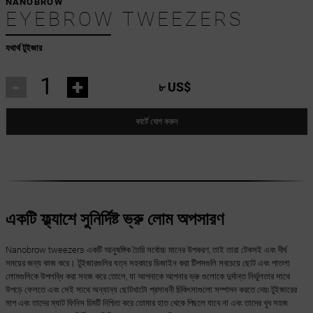
NANOBROW
EYEBROW TWEEZERS
যথার্থ টুইজার
-
+
৮ US$
কার্টে যোগ করুন
একটি ফ্ল্যাশে সুনির্দিষ্ট ভ্রু লোম অপসারণ
Nanobrow tweezers একটি আনুষঙ্গিক তৈরি সর্বোচ্চ মানের উপকরণ, তাই তারা টেকসই এবং দীর্ঘ
সময়ের জন্য কাজ করে। টুইজারগুলির যত্ন সহকারে ডিজাইন করা টিপসগুলি সবচেয়ে ছোট এবং পাতলা
লোমগুলিকে উপলব্ধি করা সহজ করে তোলে, যা আপনাকে আপনার ভ্রু গুলোকে দুর্দান্ত নির্ভুলতার সাথে
উপড়ে ফেলতে এবং সেই সাথে অন্যান্য ছোটখাটো প্রসাধনী চিকিৎসাগুলো সম্পাদন করতে দেয়৷ টুইজারের
মাপ এবং তাদের ম্যাট ফিনিস চিমটি নিশ্চিত করে তোমার হাত থেকে পিছলে যাবে না এবং তাদের খুব সহজ