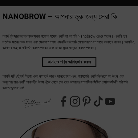
NANOBROW
– আপনার ভ্রু জন্য সেরা কি
যথার্থ টুইজারঅনেক চাঞ্চল্যকর পণ্যের মধ্যে একটি যা আপনি Nanobrow রেঞ্জে পাবেন। এগুলি হল
সর্বোচ্চ মানের ভ্রু যত্ন এবং মেকআপ পণ্য এমনকি সর্বশ্রেষ্ঠ পেশাদাররাও সাগ্রহে ব্যবহার করেন। আপনিও,
আপনার চেহারা পরিবর্তন করতে পারেন এবং আরও সুন্দর অনুভব করতে পারেন।
আমাদের পণ্য আবিষ্কার করুন
আপনি যদি সৌন্দর্য শিল্পের খবর সম্পর্কে আরও জানতে চান এবং পরামর্শের একটি নির্ভরযোগ্য উৎস এবং
অনুপ্রেরণার একটি অন্তহীন উৎস খুঁজে পেতে চান তবে আমাদের সামাজিক মিডিয়া প্ল্যাটফর্মগুলি পরিদর্শন
করতে ভুলবেন না!