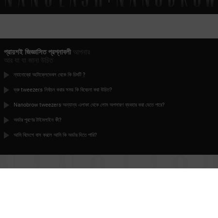
প্রায়শই জিজ্ঞাসিত প্রশ্নাবলী
আপনার
আর যা যা জানা উচিত
ন্যানোব্রো অটোক্লেভেবল থেকে কি চিমটি ?
ভ্রু tweezers নির্বাচন করার সময় কি বিবেচনা করা উচিত?
Nanobrow tweezers অন্যান্য এলাকা থেকে লোম অপসারণ ব্যবহার করা যেতে পারে?
অর্ডার পূরণের টাইমলাইন কী?
আমি বিদেশে বাস করলে আমি কি অর্ডার দিতে পারি?
সময় হয়েছে
নিখুঁত আঁখিপল্লবের
যোগাযোগ
শর্তাবলী
প্রাইভেসি পলিসি
সহযোগীতা
ফেরত
ম্যানেজ কুকিজ