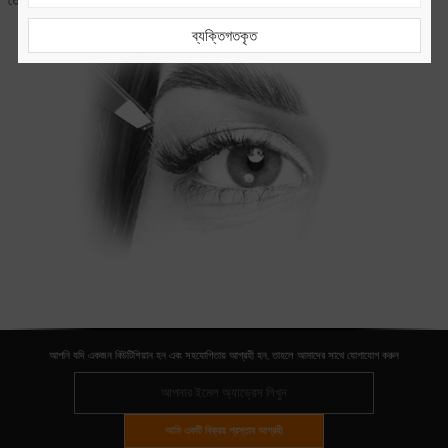
তোলে।
ব্যক্তিগতকৃত
আপনি যদি একজন বিউটিশিয়ান হন এবং সহযোগিতায় আগ্রহী হন, তাহলে আমাদের সাথে যোগাযোগ করুন
আমি একটি বিক্রয় প্রস্তাব আগ্রহী