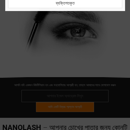
ব্যক্তিগতকৃত
আপনি যদি একজন বিউটিশিয়ান হন এবং সহযোগিতায় আগ্রহী হন, তাহলে আমাদের সাথে যোগাযোগ করুন
আমি একটি বিক্রয় প্রস্তাব আগ্রহী
NANOLASH
– আপনার চোখের পাতার জন্য কোনটি