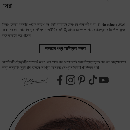
সেরা
ডিসপোজেবল মাস্কারা ওয়ান্ড হচ্ছে এমন একটি অন্যতম চমকপ্রদ প্রসাধনী যা আপনি Nanolash রেঞ্জের
মধ্যে পাবেন। সারা বিশ্বের আইল্যাশ আর্টিস্টরা এই উঁচু মানের মেকআপ আর কেয়ার প্রসাধনীগুলি আনন্দের
সঙ্গে ব্যবহার করে থাকেন।
আমাদের পণ্য আবিষ্কার করুন
আপনি যদি সৌন্দর্য্যশিল্প সম্পর্কে আরও খবর পেতে চান ও পরামর্শের জন্য বিশ্বস্ত সূত্র চান এবং অনুপ্রেরণার
জন্য অন্তহীন সূত্র চান, তাহলে অবশ্যই আমাদের সোশ্যাল মিডিয়া প্ল্যাটফর্মে যান!