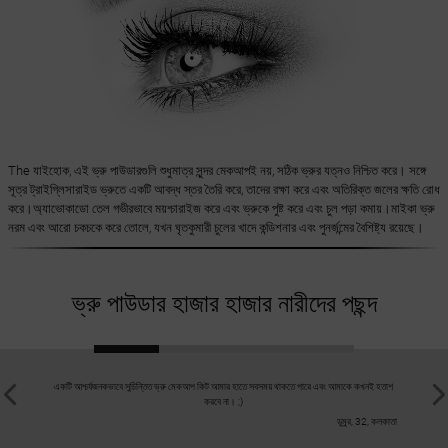
The যাইহোক, এই ভ্রু পাউডারগুলি শুধুমাত্র সুন্দর মেকআপই নয়, সঠিক ভ্রুর যত্নও নিশ্চিত করে। সঙ্গে
সূত্র ট্রাইগ্লিসারাইড ভ্রুতে একটি আবদ্ধ স্তর তৈরি করে, তাদের রক্ষা করে এবং অতিরিক্ত জলের ক্ষতি রোধ
করে।অ্যাভোকাডো তেল গভীরভাবে ময়শ্চারাইজ করে এবং ভ্রুকে পুষ্ট করে এবং চুল পড়া কমায়।মাইকা ভ্রু
নরম এবং আরো চকচকে করে তোলে, যখন ঘৃতকুমারী চুলের খাদে কন্ডিশনার এবং পুনর্জন্মের বৈশিষ্ট্য রয়েছে।
ভ্রু পাউডার হাজার হাজার নারীদের পছন্দ
একটি আশ্চর্যজনকভাবে সুচিন্তিত ভ্রু মেকআপ কিট আমার হাতে সবসময় থাকতে পারে এবং আমাকে কখনই হতাশ
আমি Nanobrow 
করবে না। ;)
মিশ্রিত হয়, ও
নী
ডুমুর, 32, কলকাতা