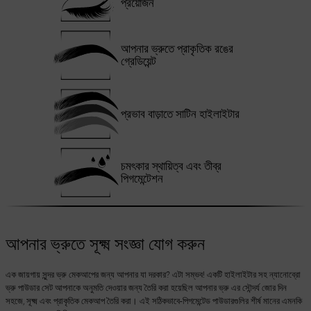
প্রয়োজন
আপনার ভ্রুতে প্রাকৃতিক রঙের
গ্রেডিয়েন্ট
প্রভাব বাড়াতে সাটিন হাইলাইটার
চমৎকার স্থায়িত্ব এবং তীব্র
পিগমেন্টেশন
আপনার ভ্রুতে সূক্ষ্ম সংজ্ঞা যোগ করুন
এক জায়গায় সুন্দর ভ্রু মেকআপের জন্য আপনার যা দরকার? এটা সম্ভব! একটি হাইলাইটার সহ ন্যানোব্রো
ভ্রু পাউডার সেট আপনাকে অনুমতি দেওয়ার জন্য তৈরি করা হয়েছিল আপনার ভ্রু এর সৌন্দর্য জোর দিন
সহজে, সূক্ষ্ম এবং প্রাকৃতিক মেকআপ তৈরি করা। এই সঠিকভাবে-পিগমেন্টেড পাউডারগুলির শীর্ষ মানের এমনকি