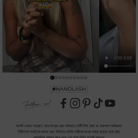
আপনি দেখতে পাচ্ছেন, ন্যানোব্রো ব্রো পাউডার সেটটি লিঙ্গ, বয়স বা মেকআপ অভিজ্ঞতা
নির্বিশেষে সবাইকে চমকে দেয়! পাউডার সেটের নারীদের মধ্যে ভক্ত রয়েছে যারা সূক্ষ্ম,
প্রাকৃতিক প্রভাব পছন্দ করে এবং যারা নিখুঁত সাহসী প্রভাব!