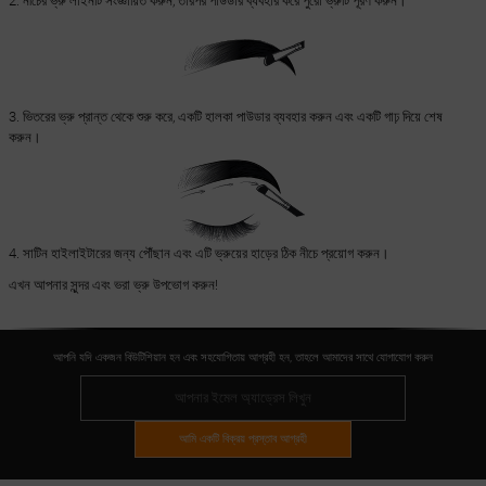
2. নীচের ভ্রু লাইনটি সংজ্ঞায়িত করুন, তারপর পাউডার ব্যবহার করে পুরো ভ্রুটি পূরণ করুন।
3. ভিতরের ভ্রু প্রান্ত থেকে শুরু করে, একটি হালকা পাউডার ব্যবহার করুন এবং একটি গাঢ় দিয়ে শেষ
করুন।
4. সাটিন হাইলাইটারের জন্য পৌঁছান এবং এটি ভ্রুয়ের হাড়ের ঠিক নীচে প্রয়োগ করুন।
এখন আপনার সুন্দর এবং ভরা ভ্রু উপভোগ করুন!
আপনি যদি একজন বিউটিশিয়ান হন এবং সহযোগিতায় আগ্রহী হন, তাহলে আমাদের সাথে যোগাযোগ করুন
আমি একটি বিক্রয় প্রস্তাব আগ্রহী