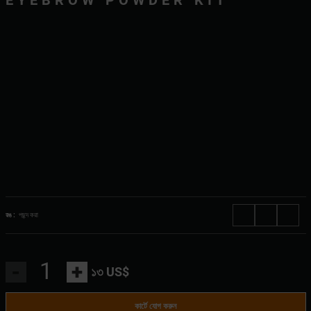
EYEBROW POWDER KIT
রঙ :
পছন্দ করা
-
+
১৩ US$
কার্টে যোগ করুন