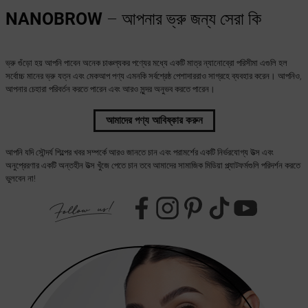
NANOBROW
– আপনার ভ্রু জন্য সেরা কি
ভ্রু গুঁড়ো হয় আপনি পাবেন অনেক চাঞ্চল্যকর পণ্যের মধ্যে একটি মাত্র ন্যানোব্রো পরিসীমা এগুলি হল
সর্বোচ্চ মানের ভ্রু যত্ন এবং মেকআপ পণ্য এমনকি সর্বশ্রেষ্ঠ পেশাদাররাও সাগ্রহে ব্যবহার করেন। আপনিও,
আপনার চেহারা পরিবর্তন করতে পারেন এবং আরও সুন্দর অনুভব করতে পারেন।
আমাদের পণ্য আবিষ্কার করুন
আপনি যদি সৌন্দর্য শিল্পের খবর সম্পর্কে আরও জানতে চান এবং পরামর্শের একটি নির্ভরযোগ্য উত্স এবং
অনুপ্রেরণার একটি অন্তহীন উত্স খুঁজে পেতে চান তবে আমাদের সামাজিক মিডিয়া প্ল্যাটফর্মগুলি পরিদর্শন করতে
ভুলবেন না!