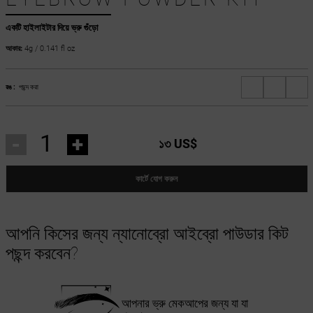
একটি হাইলাইটার দিয়ে ভ্রু গুঁড়ো
আকার:
4g / 0.141 fl oz
রঙ :
পছন্দ করা
-
+
১৩ US$
কার্টে যোগ করুন
আপনি কিসের জন্য ন্যানোব্রো আইব্রো পাউডার কিট
পছন্দ করবেন?
আপনার ভ্রু মেকআপের জন্য যা যা