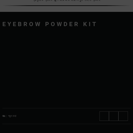
EYEBROW POWDER KIT
রঙ :
পছন্দ করা