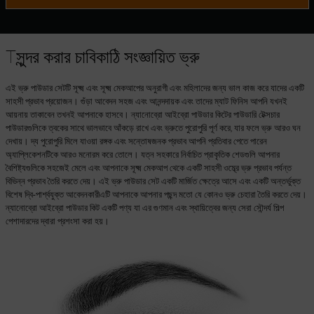
Tসুন্দর করার চাবিকাঠি সংজ্ঞায়িত ভ্রু
এই ভ্রু পাউডার সেটটি সূক্ষ্ম এবং সূক্ষ্ম মেকআপের অনুরাগী এবং মহিলাদের জন্য ভাল কাজ করে যাদের একটি
সাহসী প্রভাব প্রয়োজন। গুঁড়া আবেদন সহজ এবং আনন্দদায়ক এবং তাদের ম্যাট ফিনিস আপনি যখনই
আয়নায় তাকাবেন তখনই আপনাকে হাসবে। ন্যানোব্রো আইব্রো পাউডার কিটের পাউডারি টেক্সচার
পাউডারগুলিকে ত্বকের সাথে ভালভাবে আঁকড়ে রাখে এবং ভ্রুতে পুরোপুরি পূর্ণ করে, যার ফলে ভ্রু আরও ঘন
দেখায়। দ্য পুরোপুরি মিলে যাওয়া রঙ্গক এবং সন্তোষজনক প্রভাব আপনি প্রতিবার পেতে পারেন
অ্যাপ্লিকেশনটিকে আরও মনোরম করে তোলে। যত্ন সহকারে নির্বাচিত প্রাকৃতিক শেডগুলি আপনার
বৈশিষ্ট্যগুলিকে সহজেই মেলে এবং আপনাকে সূক্ষ্ম মেকআপ থেকে একটি সাহসী ওম্ব্রে ভ্রু প্রভাব পর্যন্ত
বিভিন্ন প্রভাব তৈরি করতে দেয়। এই ভ্রু পাউডার সেট একটি মার্জিত ক্ষেত্রে আসে এবং একটি অন্তর্ভুক্ত
বিশেষ দ্বি-পার্শ্বযুক্ত আবেদনকারীএটি আপনাকে আপনার পছন্দ মতো যে কোনও ভ্রু চেহারা তৈরি করতে দেয়।
ন্যানোব্রো আইব্রো পাউডার কিট একটি পণ্য যা এর গুণমান এবং স্থায়িত্বের জন্য সেরা সৌন্দর্য শিল্প
পেশাদারদের দ্বারা প্রশংসা করা হয়।