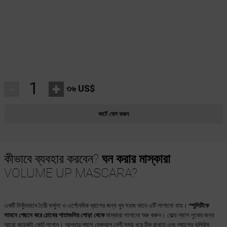
-
+
৩৬ US$
কার্টে যোগ করুন
কীভাবে ব্যবহার করবেন?
ঘন করার মাস্কারা
VOLUME UP MASCARA?
একটি নিখুঁতভাবে তৈরী ফর্মুলা ও এর্গোনমিক ব্রাশের জন্য খুব সহজ ভাবে এটি লাগানো যায়।
স্পুলিটিকে
সামনে পেছনে করে চোখের পাতাগুলির গোড়া থেকে
মাস্কারা লাগানো শুরু করুন। বোল্ড ল্যাশ লুকের জন্য
আরো কয়েকটা কোট লাগান। আপনার ল্যাশ মেকআপ বেশী সময় ধরে ঠিক রাখতে এবং ল্যাশের ভলিউম