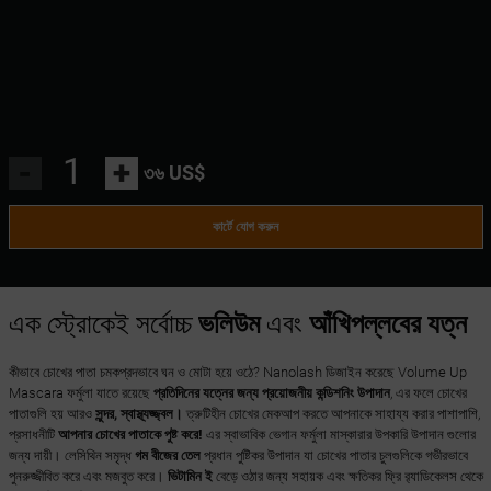
-
+
৩৬ US$
কার্টে যোগ করুন
এক স্ট্রোকেই সর্বোচ্চ
ভলিউম
এবং
আঁখিপল্লবের যত্ন
কীভাবে চোখের পাতা চমকপ্রদভাবে ঘন ও মোটা হয়ে ওঠে? Nanolash ডিজাইন করেছে Volume Up
Mascara ফর্মুলা যাতে রয়েছে
প্রতিদিনের যত্নের জন্য প্রয়োজনীয় কন্ডিশনিং উপাদান
, এর ফলে চোখের
পাতাগুলি হয় আরও
সুন্দর, স্বাস্থ্যজ্জ্বল।
ত্রুটিহীন চোখের মেকআপ করতে আপনাকে সাহায্য করার পাশাপাশি,
প্রসাধনীটি
আপনার চোখের পাতাকে পুষ্ট করে!
এর স্বাভাবিক ভেগান ফর্মুলা মাস্কারার উপকারি উপাদান গুলোর
জন্য দায়ী। লেসিথিন সমৃদ্ধ
গম বীজের তেল
প্রধান পুষ্টিকর উপাদান যা চোখের পাতার চুলগুলিকে গভীরভাবে
পুনরুজ্জীবিত করে এবং মজবুত করে।
ভিটামিন ই
বেড়ে ওঠার জন্য সহায়ক এবং ক্ষতিকর ফ্রি র‍্যাডিকেলস থেকে