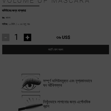
VOLUME UP MASCARA
ভলিউমের জন্য মাস্কারা
রঙ:
কালো
সাইজ:
১০মিলি / ০.৩৪ ফ্লু আঃ
-
+
৩৬ US$
কার্টে যোগ করুন
সম্পূর্ণ ভলিউমযুক্ত এবং দৃশ্যমানভাবে
ঘন আঁখিপল্লব
নিখুঁতভাবে লাগানোর জন্য এর্গোনমিক
ব্রাশ