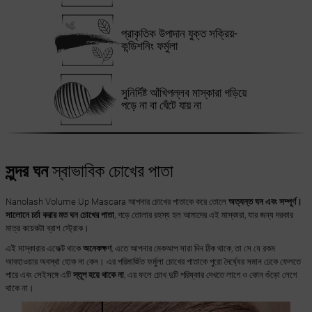
প্রাকৃতিক উপাদান যুক্ত সক্রিয়-
কন্ডিশনিং ফর্মুলা
সুনির্দিষ্ট আঁখিপল্লব মাস্কারা গড়িয়ে
পড়ে না বা ঘেঁটে যায় না
সুন্দর ঘন
স্বাভাবিক চোখের পাতা
Nanolash Volume Up Mascara আপনার চোখের পাতাকে করে তোলে
অত্যন্ত ঘন এবং সম্পূর্ণ।
সালোনে চর্চা করার মত ঘন চোখের পাতা
, গড়ে তোলার রহস্য হল আমাদের এই মাস্কারা, যার জন্য দরকার
মাত্র কয়েকটা ব্রাশ স্ট্রোক।
এই মাস্কারার এফেক্ট থাকে
অনেকক্ষণ
, এতে আপনার মেকআপ সারা দিন ঠিক থাকে, তা সে যে রকম
আবহাওয়ার অবস্থা হোক না কেন। এর পরিমার্জিত ফর্মুলা চোখের পাতাকে পুরো দৈর্ঘ্যের সমান ঢেকে ফেলতে
পারে এবং সেইসঙ্গে এটি
স্তূপ হয়ে থাকে না
, এর ফলে চোখ দুটি পরিষ্কার দেখতে লাগে ও কোন গুঁড়ো লেগে
থাকে না।