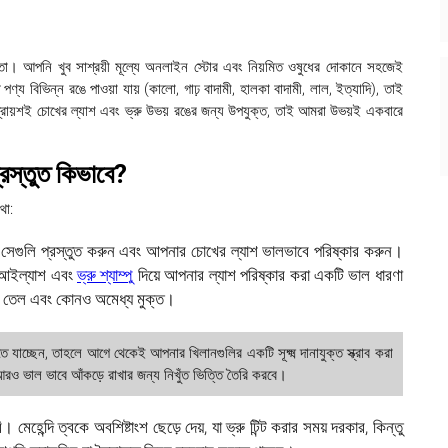
স্তা। আপনি খুব সাশ্রয়ী মূল্যে অনলাইন স্টোর এবং নিয়মিত ওষুধের দোকানে সহজেই
ণ্য বিভিন্ন রঙে পাওয়া যায় (কালো, গাঢ় বাদামী, হালকা বাদামী, লাল, ইত্যাদি), তাই
 প্রায়শই চোখের ল্যাশ এবং ভ্রু উভয় রঙের জন্য উপযুক্ত, তাই আমরা উভয়ই একবারে
প্রস্তুত কিভাবে?
থা:
ে সেগুলি প্রস্তুত করুন এবং আপনার চোখের ল্যাশ ভালভাবে পরিষ্কার করুন।
ি আইল্যাশ এবং
ভ্রু শ্যাম্পু
দিয়ে আপনার ল্যাশ পরিষ্কার করা একটি ভাল ধারণা
শ তেল এবং কোনও অমেধ্য মুক্ত।
াচ্ছেন, তাহলে আগে থেকেই আপনার খিলানগুলির একটি সূক্ষ্ম দানাযুক্ত স্ক্রাব করা
 আরও ভাল ভাবে আঁকড়ে রাখার জন্য নিখুঁত ভিত্তি তৈরি করবে।
হেন্দি ত্বকে অবশিষ্টাংশ ছেড়ে দেয়, যা ভ্রু টিন্ট করার সময় দরকার, কিন্তু