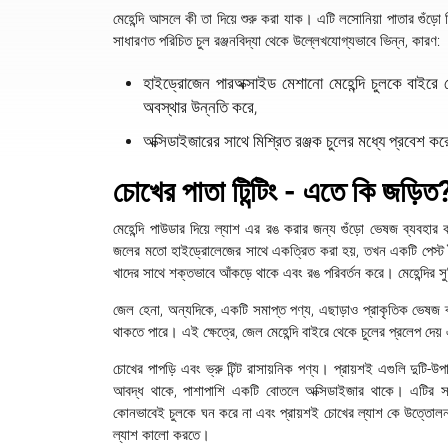
মেহেন্দি আসলে কী তা দিয়ে শুরু করা যাক। এটি লসোনিয়া পাতার গুঁড়ো 
সাধারণত পরিচিত চুল রঞ্জনবিদ্যা থেকে উল্লেখযোগ্যভাবে ভিন্ন, কারণ:
হাইড্রোজেন পারঅক্সাইড মেশানো মেহেন্দি চুলকে বাইর
অবস্থার উন্নতি করে,
অক্সিডাইজারের সাথে মিশ্রিত রঞ্জক চুলের মধ্যে প্রবেশ কর
চোখের পাতা টিন্টিং - এতে কি জড়িত
মেহেন্দি পাউডার দিয়ে ল্যাশ এর রঙ করার জন্য গুঁড়ো ভেষজ ব্যবহা
জলের মতো হাইড্রোলেজের সাথে একত্রিত করা হয়, তখন একটি পেস্ট তৈ
খাদের সাথে শক্তভাবে আঁকড়ে থাকে এবং রঙ পরিবর্তন করে। মেহেন্দির সু
জেল হেনা, অন্যদিকে, একটি সমাপ্ত পণ্য, এছাড়াও প্রাকৃতিক ভেষজ 
থাকতে পারে। এই ক্ষেত্রে, জেল মেহেন্দি বাইরে থেকে চুলের প্রলেপ দে
চোখের পাপড়ি এবং ভ্রু টিন্ট রাসায়নিক পণ্য। প্রায়শই এগুলি দুটি-
আবদ্ধ থাকে, পাশাপাশি একটি বোতলে অক্সিডাইজার থাকে। এটির সা
কোনভাবেই চুলকে ঘন করে না এবং প্রায়শই চোখের ল্যাশ কে উত্তোলন এব
ল্যাশ কালো করতে।