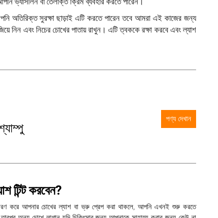
পনি ভ্যাসলিন বা তৈলাক্ত ক্রিম ব্যবহার করতে পারেন।
আপনি অতিরিক্ত সুরক্ষা ছাড়াই এটি করতে পারেন তবে আমরা এই কাজের জন্য
জিয়ে নিন এবং নিচের চোখের পাতায় রাখুন। এটি ত্বককে রক্ষা করবে এবং ল্যাশ
পণ্য দেখান
যাম্পু
াশ টিন্ট করবেন?
অনুসরণ করে আপনার চোখের ল্যাশ বা ভ্রু প্রেপ করা থাকলে, আপনি এখনই শুরু করতে
এবং তারপর অন্য চোখে লাগান যদি চিকিৎসার জন্য আপনাকে সাহায্য করার জন্য কেউ না